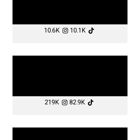
10.6K
10.1K
219K
82.9K